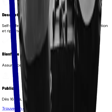
Description
Self-défense méthode Savate de rue, axée sur prévention
et riposte proportionnée.
Bienfaits
Assurance, maîtrise émotionnelle, réflexion tactique.
Public
Dès 16 ans, mixtes.
Trouver un club dans le 56