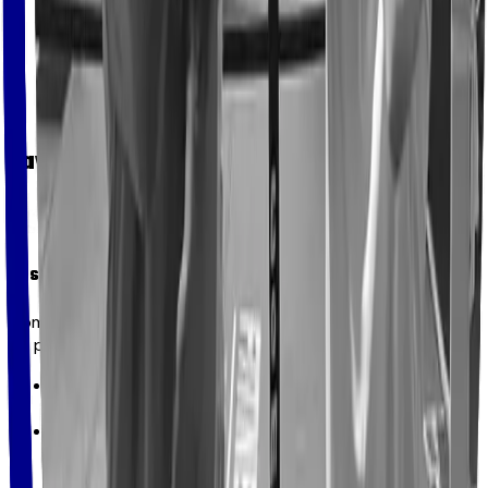
Savate Boxe Française
Description
Combinaison de coups de pied et de poing, deux modes
de pratique.
ASSAUT:
Touche contrôlée, priorité à la technique et
virtuosité - K.O interdit
COMBAT:
Puissance autorisée avec ou sans
protections, priorité à l’efficacité - K.O autorisé