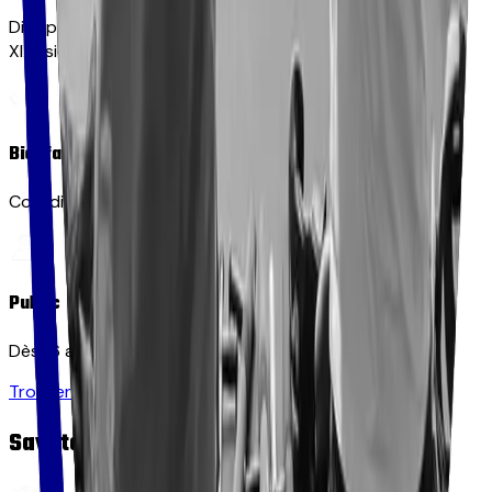
Discipline spectaculaire, héritée des maîtres d'armes du
XIXᵉ siècle.
Bienfaits
Coordination, réactivité, confiance en soi.
Public
Dès 16 ans, mixtes.
Trouver un club dans le 56
Savate Défense