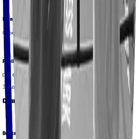
Bienfaits
Coordination, réactivité, confiance en soi.
Public
Dès 6 ans, mixtes.
Trouver un club dans le 56
Canne & Bâton de Combat
Description